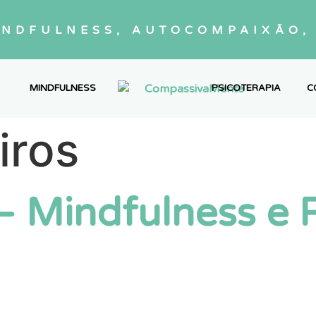
INDFULNESS, AUTOCOMPAIXÃO, 
MINDFULNESS
PSICOTERAPIA
C
iros
– Mindfulness e R