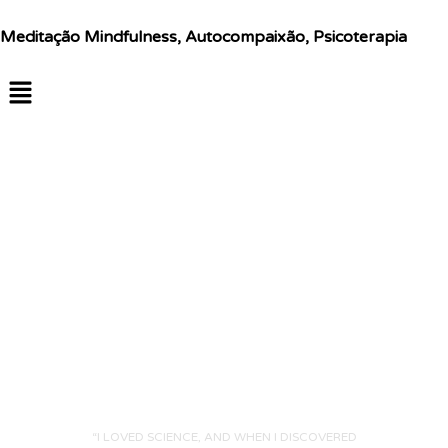
Meditação Mindfulness, Autocompaixão, Psicoterapia
MBSR
“I LOVED SCIENCE, AND WHEN I DISCOVERED