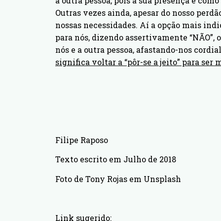
a outra pessoa, pois a sua presença é co
Outras vezes ainda, apesar do nosso perdão
nossas necessidades. Aí a opção mais indic
para nós, dizendo assertivamente “NÃO”, 
nós e a outra pessoa, afastando-nos cordi
significa voltar a “pôr-se a jeito” para s
Filipe Raposo
Texto escrito em Julho de 2018
Foto de Tony Rojas em Unsplash
Link sugerido: