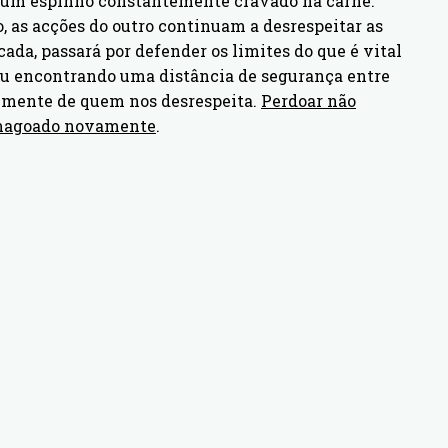
mo um espinho constantemente cravado na carne.
, as acções do outro continuam a desrespeitar as
ada, passará por defender os limites do que é vital
ou encontrando uma distância de segurança entre
almente de quem nos desrespeita.
Perdoar não
er magoado novamente
.