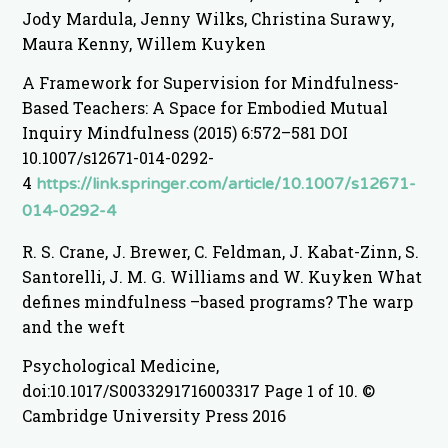
Jody Mardula, Jenny Wilks, Christina Surawy,
Maura Kenny, Willem Kuyken
A Framework for Supervision for Mindfulness-
Based Teachers: A Space for Embodied Mutual
Inquiry Mindfulness (2015) 6:572–581 DOI
10.1007/s12671-014-0292-
4
https://link.springer.com/article/10.1007/s12671-
014-0292-4
R. S. Crane, J. Brewer, C. Feldman, J. Kabat-Zinn, S.
Santorelli, J. M. G. Williams and W. Kuyken What
defines mindfulness –based programs? The warp
and the weft
Psychological Medicine,
doi:10.1017/S0033291716003317 Page 1 of 10. ©
Cambridge University Press 2016